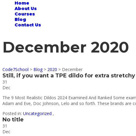
Home
About Us
Courses
Blog
Contact Us
December 2020
Code7School
>
Blog
>
2020
>
December
Still, if you want a TPE dildo for extra stretch
31
Dec
The 9 Most Realistic Dildos 2024 Examined And Ranked Some example
Adam and Eve, Doc Johnson, Lelo and so forth. These brands are cons
Posted in:
Uncategorized
,
No title
31
Dec