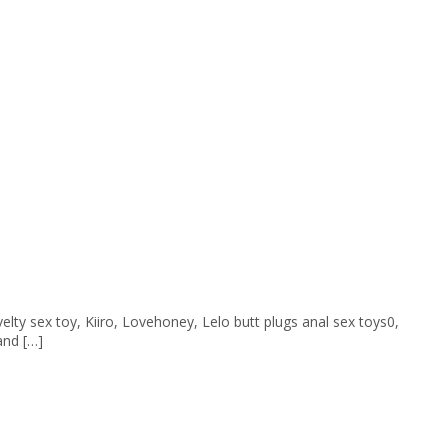
y sex toy, Kiiro, Lovehoney, Lelo butt plugs anal sex toys0,
and […]