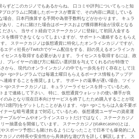
カジノに限らずどこのカジノでもあるからね。 口コミや評判についてもっと知
VIPプログラムに関連したボーナスが豊富で、その内容に満足している
な場合、日本円換算する手間や為替手数料などがかかります。 キュラ
ムがあり、これに賭けた場合はボーナスおよび獲得勝利金が没収となる
確認ください。 当サイト経由でステークカジノに登録して初回入金する
ボーナスを獲得できなくなってしまいますが、サポートへ連絡するともらえ
ます。 ステークカジノは仮想通貨に特化したオンラインカジノですが、
るエディ社長がTwitchでゲーム配信をする、顔の見えるオンラインカ
ライセンスを取得する必要があります。 ライセンスを取得するには、政
おり、プレイヤーの遊び方に幅広い選択肢を与えてくれるのが特徴で
高さから、現代のオンラインカジノの中でも一歩先を行く存在として注
p> <p>テレグラムでは毎週土曜日もらえるボーナス情報もアップデ
へ連絡することを推奨しましす。 サポートの返事が遅い場合、ツイッ
/p> <p>ステークカジノは、キュラソーライセンスを持っているため、
トまで連絡して下さい。 特に、仮想通貨ウォレットの使い勝手が良
ペイのみとなり現在日本向けサービスを終了したため購入することが現
12億円!)をゲットしたことがあります。</p> <p>こちらは入金不要ボ
マイナーな暗号通貨まで対応しているため、仮想通貨ユーザーの資産運
のテーブルゲームやオンラインスロットだけではなく、ステークカジノ
抽選会を開催しています。 ステークカジノ(stakecasino)とは、
格闘技やスポーツ予想にも賭けれるようになったことで日本でも爆発的に人
クカジノの特長や安全性から具体的な遊び方を詳しく解説します。 ス