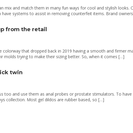
 mix and match them in many fun ways for cool and stylish looks. On
n have systems to assist in removing counterfeit items. Brand owners
p from the retail
one colorway that dropped back in 2019 having a smooth and firmer ma
r molds trying to make their sizing better. So, when it comes […]
hick twin
ass too and use them as anal probes or prostate stimulators. To have a
oys collection. Most gel dildos are rubber based, so […]