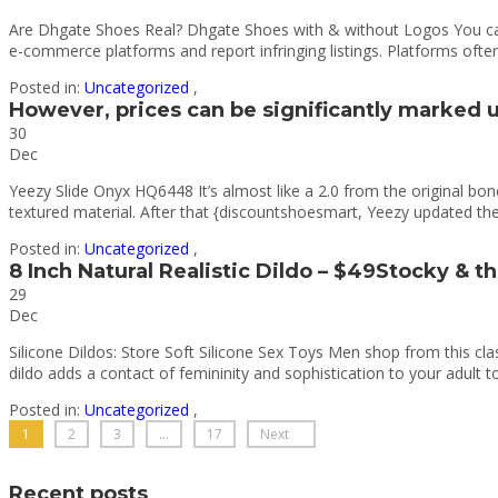
Are Dhgate Shoes Real? Dhgate Shoes with & without Logos You can
e-commerce platforms and report infringing listings. Platforms ofte
Posted in:
Uncategorized
,
However, prices can be significantly marked u
30
Dec
Yeezy Slide Onyx HQ6448 It’s almost like a 2.0 from the original b
textured material. After that {discountshoesmart, Yeezy updated thei
Posted in:
Uncategorized
,
8 Inch Natural Realistic Dildo – $49Stocky & t
29
Dec
Silicone Dildos: Store Soft Silicone Sex Toys Men shop from this cl
dildo adds a contact of femininity and sophistication to your adult t
Posted in:
Uncategorized
,
1
2
3
…
17
Next
Recent posts