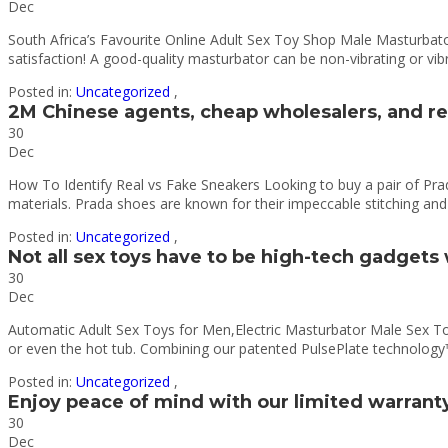
Dec
South Africa’s Favourite Online Adult Sex Toy Shop Male Masturbator 
satisfaction! A good-quality masturbator can be non-vibrating or vi
Posted in:
Uncategorized
,
2M Chinese agents, cheap wholesalers, and re
30
Dec
How To Identify Real vs Fake Sneakers Looking to buy a pair of Pra
materials. Prada shoes are known for their impeccable stitching and 
Posted in:
Uncategorized
,
Not all sex toys have to be high-tech gadgets
30
Dec
Automatic Adult Sex Toys for Men,Electric Masturbator Male Sex To
or even the hot tub. Combining our patented PulsePlate technology™
Posted in:
Uncategorized
,
Enjoy peace of mind with our limited warrant
30
Dec