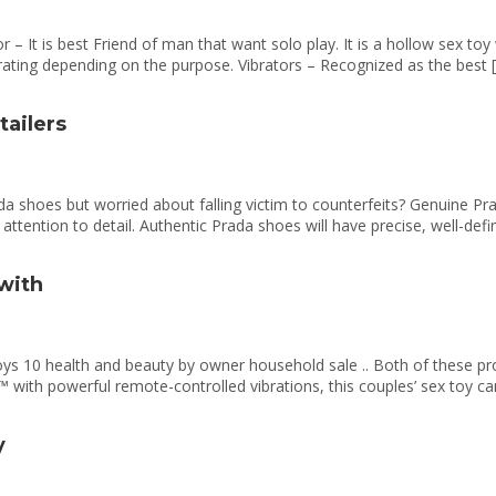
– It is best Friend of man that want solo play. It is a hollow sex toy
brating depending on the purpose. Vibrators – Recognized as the best 
tailers
da shoes but worried about falling victim to counterfeits? Genuine P
attention to detail. Authentic Prada shoes will have precise, well-def
 with
ys 10 health and beauty by owner household sale .. Both of these p
 with powerful remote-controlled vibrations, this couples’ sex toy c
y