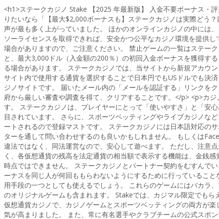
<h1>ステークカジノ Stake 【2025 年最新版】 入金不要ボー
りたいなら「【最大$2,000ボーナスも】ステークカジノは実際どう
声が最も多く上がっていました。 ほかのオンラインカジノの中には、
ソーライセンスを取得できれば、安全かつ公平なカジノ環境を提供して
場合がありますので、ご注意ください。 禁止ゲームの一覧はステークカジ
と、最大3,000ドル（入金額の200％）の初回入金ボーナスを獲得
る場合があります。 ステークカジノでは、当サイトから新規アカウン
サイト内で使用する通貨を選択することで日本円でもUSドルでも決済も
ジノサイトです。 届いたメール内の「メールを認証する」リンクをク
府から厳しい審査や調査を得て、クリアすることです。</p> <p
す。 ステークカジノは、プレイヤーにとって「使いやすさ」と「安
目されています。 さらに、スポーツベッティングやライブカジノなど、
ートされるので登録マストです。 ステークカジノには日本語対応の
ターを通して問い合わせするのも良いかもしれません。 もしくはFaceb
違法ではなく、同法運営なので、安心して遊べます。 ただし、注意
く、各仮想通貨の残高を法定通貨の相当額で表示する機能は、金銭感
時点ではできません。 ステークカジノとパートナー契約をむすんでいるDra
ーナスを同じ人が何回ももらわないようにするために行っていること
用手段の一つとしても使えるでしょう。 これらのゲームにはバカラ
のオリジナルゲームも含まれます。 Stakeでは、カジマル限定でもらえる
仮想通貨カジノで、カジノゲームとスポーツベッティングの両方が楽しめ
気が高まりました。 また、常に有名選手やクラブチームの公式スポン