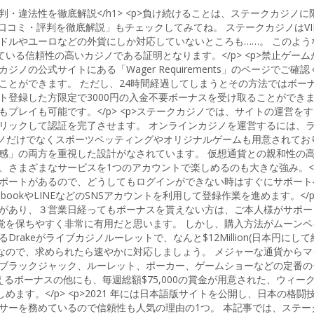
ナス・評判・違法性を徹底解説</h1> <p>負け続けることは、ステーク
？口コミ・評判を徹底解説」もチェックしてみてね。 ステークカジノは
ドルやユーロなどの外貨にしか対応していないところも……。 このよう
いる信頼性の高いカジノである証明となります。</p> <p>禁止ゲー
ノの公式サイトにある「Wager Requirements」のページでご
することができます。 ただし、24時間経過してしまうとその方法では
ト登録した方限定で3000円の入金不要ボーナスを受け取ることができ
プレイも可能です。</p> <p>ステークカジノでは、サイトの運営をす
リックして認証を完了させます。 オンラインカジノを運営するには、
>カジノだけでなくスポーツベッティングやオリジナルゲームも用意されて
心感」の両方を重視した設計がなされています。 仮想通貨との親和性の
さまざまなサービスを1つのアカウントで楽しめるのも大きな強み。</
サポートがあるので、どうしてもログインができない時はすぐにサポート
ookやLINEなどのSNSアカウントを利用して登録作業を進めます。<
点があり、３営業日経ってもボーナスを貰えない方は、ご本人様がサポー
覚を保ちやすく非常に有用だと思います。 しかし、購入方法がムーン
keがライブカジノルーレットで、なんと$12Million(日本円にして約
なので、求められたら速やかに対応しましょう。 メジャーな通貨から
、ブラックジャック、ルーレット、ポーカー、ゲームショーなどの定番
ボーナスの他にも、毎週総額$75,000の賞金が用意された、ウィークリー
ます。</p> <p>2021 年には日本語版サイトを公開し、日本の
サーを務めているので信頼性も人気の理由の1つ。 本記事では、ステー