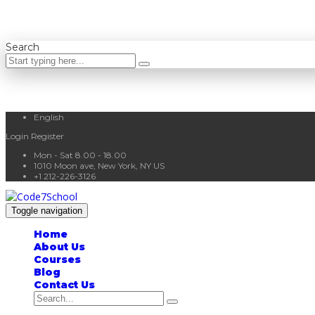
Search
English
Login
Register
Mon - Sat 8.00 - 18.00
1010 Moon ave, New York, NY US
+1 212-226-3126
Toggle navigation
Home
About Us
Courses
Blog
Contact Us