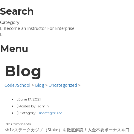
Search
Category
Become an Instructor
For Enterprise
Menu
Blog
Code7School
>
Blog
>
Uncategorized
>
June 17, 2021
Posted by:
admin
Category:
Uncategorized
No Comments
<h1>ステークカジノ（Stake）を徹底解説！入金不要ボーナスや口