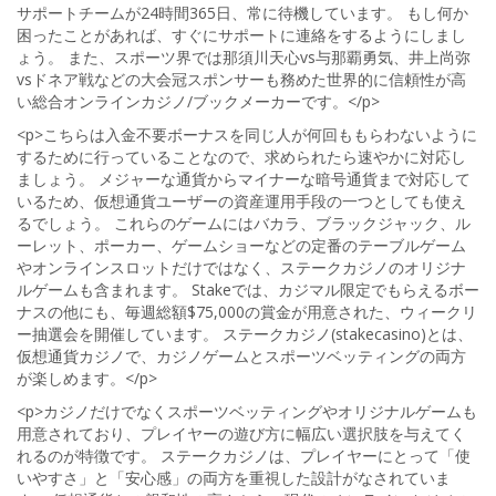
サポートチームが24時間365日、常に待機しています。 もし何か
困ったことがあれば、すぐにサポートに連絡をするようにしまし
ょう。 また、スポーツ界では那須川天心vs与那覇勇気、井上尚弥
vsドネア戦などの大会冠スポンサーも務めた世界的に信頼性が高
い総合オンラインカジノ/ブックメーカーです。</p>
<p>こちらは入金不要ボーナスを同じ人が何回ももらわないように
するために行っていることなので、求められたら速やかに対応し
ましょう。 メジャーな通貨からマイナーな暗号通貨まで対応して
いるため、仮想通貨ユーザーの資産運用手段の一つとしても使え
るでしょう。 これらのゲームにはバカラ、ブラックジャック、ル
ーレット、ポーカー、ゲームショーなどの定番のテーブルゲーム
やオンラインスロットだけではなく、ステークカジノのオリジナ
ルゲームも含まれます。 Stakeでは、カジマル限定でもらえるボー
ナスの他にも、毎週総額$75,000の賞金が用意された、ウィークリ
ー抽選会を開催しています。 ステークカジノ(stakecasino)とは、
仮想通貨カジノで、カジノゲームとスポーツベッティングの両方
が楽しめます。</p>
<p>カジノだけでなくスポーツベッティングやオリジナルゲームも
用意されており、プレイヤーの遊び方に幅広い選択肢を与えてく
れるのが特徴です。 ステークカジノは、プレイヤーにとって「使
いやすさ」と「安心感」の両方を重視した設計がなされていま