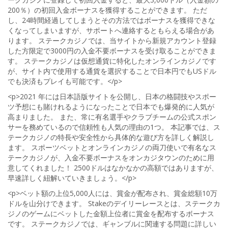
200％）の初回入金ボーナスを獲得することができます。 ただ
し、24時間経過してしまうとその方法ではボーナスを獲得できな
くなってしまいますが、サポートへ連絡するともらえる場合があ
ります。 ステークカジノでは、当サイトから新規アカウント登録
した方限定で3000円の入金不要ボーナスを受け取ることができま
す。 ステークカジノは仮想通貨に特化したオンラインカジノです
が、サイト内で使用する通貨を選択することで日本円でもUSドル
でも決済もプレイも可能です。</p>
<p>2021 年には日本語版サイトを公開し、日本の格闘技やスポー
ツ予想にも賭けれるようになったことで日本でも爆発的に人気が
高まりました。 また、常に有名選手やクラブチームの公式スポン
サーを務めているので信頼性も人気の理由の1つ。 本記事では、ス
テークカジノの特長や安全性から具体的な遊び方を詳しく解説し
ます。 スポーツベットとオンラインカジノの両刀使いで有名なス
テークカジノが、入金不要ボーナスをオンカジタウンのために用
意してくれました！ 2500ドルはなかなかの高額ではありますが、
早速詳しく紐解いていきましょう。</p>
<p>ベット額の上位5,000人には、賞金が配布され、賞金総額10万
ドルを山分けできます。 Stakeのデイリーレースとは、ステークカ
ジノのゲームにベットした金額上位者に賞金を配布するボーナス
です。 ステークカジノでは、ギャンブルに関連する問題に詳しい