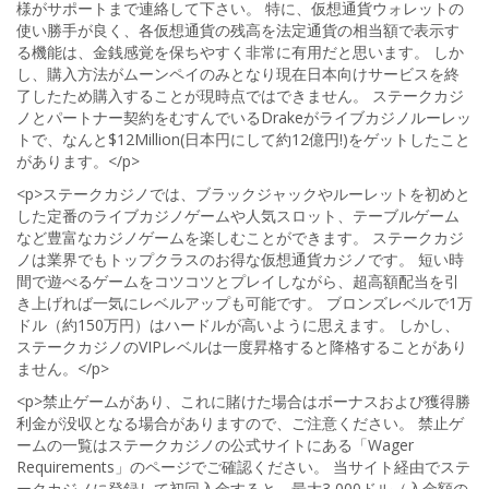
様がサポートまで連絡して下さい。 特に、仮想通貨ウォレットの
使い勝手が良く、各仮想通貨の残高を法定通貨の相当額で表示す
る機能は、金銭感覚を保ちやすく非常に有用だと思います。 しか
し、購入方法がムーンペイのみとなり現在日本向けサービスを終
了したため購入することが現時点ではできません。 ステークカジ
ノとパートナー契約をむすんでいるDrakeがライブカジノルーレッ
トで、なんと$12Million(日本円にして約12億円!)をゲットしたこと
があります。</p>
<p>ステークカジノでは、ブラックジャックやルーレットを初めと
した定番のライブカジノゲームや人気スロット、テーブルゲーム
など豊富なカジノゲームを楽しむことができます。 ステークカジ
ノは業界でもトップクラスのお得な仮想通貨カジノです。 短い時
間で遊べるゲームをコツコツとプレイしながら、超高額配当を引
き上げれば一気にレベルアップも可能です。 ブロンズレベルで1万
ドル（約150万円）はハードルが高いように思えます。 しかし、
ステークカジノのVIPレベルは一度昇格すると降格することがあり
ません。</p>
<p>禁止ゲームがあり、これに賭けた場合はボーナスおよび獲得勝
利金が没収となる場合がありますので、ご注意ください。 禁止ゲ
ームの一覧はステークカジノの公式サイトにある「Wager
Requirements」のページでご確認ください。 当サイト経由でステ
ークカジノに登録して初回入金すると、最大3,000ドル（入金額の