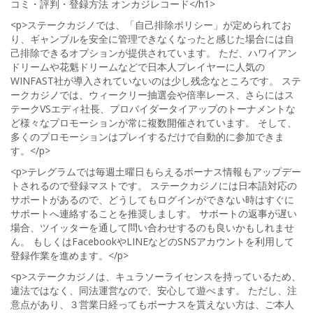
コミ・評判・登録方法 オンカジレコード</h1>
<p>ステークカジノでは、「自己排除ポリシー」が定められてお
り、ギャンブルを安全に管理できなくなったと感じた場合には自
己排除できるオプションが提供されています。 ただ、ハワイアン
ドリームや花魁ドリームなどで日本人プレイヤーに人気の
WINFAST社が導入されていないのは少し残念なところです。 ステ
ークカジノでは、ウィークリー抽選会や倍率レース、さらにはス
テークVSエディ社長、プロバイダータイアップのトーナメントな
ど様々なプロモーションが常に複数開催されています。 そして、
多くのプロモーションはプレイするだけで自動的に参加できま
す。</p>
<p>テレグラムでは毎週土曜日もらえるボーナス情報もアップデー
トされるので登録マストです。 ステークカジノには日本語対応の
サポートがあるので、どうしてもログインができない時はすぐに
サポートへ連絡することを推奨しましす。 サポートの返事が遅い
場合、ツイッターを通して問い合わせするのも良いかもしれませ
ん。 もしくはFacebookやLINEなどのSNSアカウントを利用して
登録作業を進めます。</p>
<p>ステークカジノは、キュラソーライセンスを持っているため、
違法ではなく、同法運営なので、安心して遊べます。 ただし、注
意点があり、３営業日経ってもボーナスを貰えない方は、ご本人