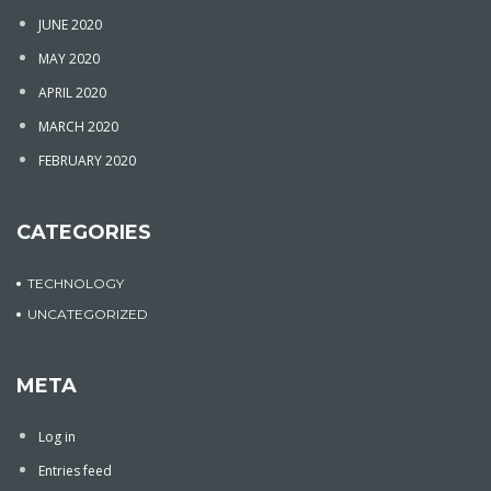
JUNE 2020
MAY 2020
APRIL 2020
MARCH 2020
FEBRUARY 2020
CATEGORIES
TECHNOLOGY
UNCATEGORIZED
META
Log in
Entries feed