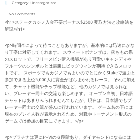
Category:
Uncategorized
No Comments
<h1>ステークカジノ入金不要ボーナス$2500 受取方法と攻略法を
解説</h1>
<p>時間帯によって待つこともありますが、基本的には迅速にかな
り丁寧に対応してくれます。 スウィートボナンザは、落ちもの系
のスロットで、フリースピン購入機能があり可愛いキャンディや
フルーツのシンボルとは裏腹にビッグウィンが期待できるスロッ
トです。 スポーツでもカジノでもよいのでとにかくStakeで遊ぶと
参加できる上位5,000人に賞金がばらまかれるレース。 それに加え
て、チャット機能やチップ機能など、他のカジノでは見られな
い、プレーヤー同士の交流も楽しめます。 オープン当初、日本語
チャットはあまりみられませんでしたが、現在は、日本語でもプ
レーヤー同士の交流が盛んに行われています。 ゲーム名の下には
現在のプレイ人数が表示されるため、対戦やトーナメント形式の
ゲームでは参加の目安にできます。</p>
<p>プラチナは更にI〜VIの６段階あり、ダイヤモンドになるには