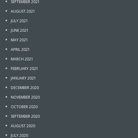
SEPTEMBER 2021
AUGUST 2021
JULY 2021
JUNE 2021
MAY 2021
APRIL 2021
MARCH 2021
FEBRUARY 2021
JANUARY 2021
DECEMBER 2020
NOVEMBER 2020
OCTOBER 2020
SEPTEMBER 2020
AUGUST 2020
JULY 2020