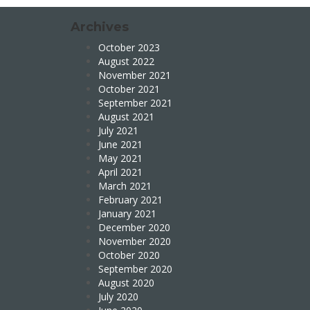
Archives
October 2023
August 2022
November 2021
October 2021
September 2021
August 2021
July 2021
June 2021
May 2021
April 2021
March 2021
February 2021
January 2021
December 2020
November 2020
October 2020
September 2020
August 2020
July 2020