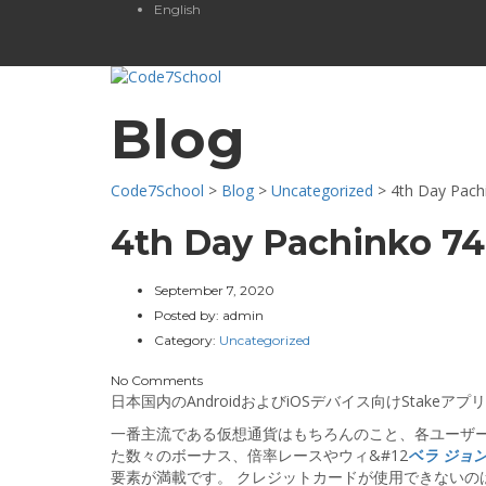
English
Blog
Code7School
>
Blog
>
Uncategorized
>
4th Day Pach
4th Day Pachinko 7
September 7, 2020
Posted by:
admin
Category:
Uncategorized
No Comments
日本国内のAndroidおよびiOSデバイス向けStakeアプリ
一番主流である仮想通貨はもちろんのこと、各ユーザ
た数々のボーナス、倍率レースやウィ&#12
ベラ ジョン
要素が満載です。 クレジットカードが使用できないの