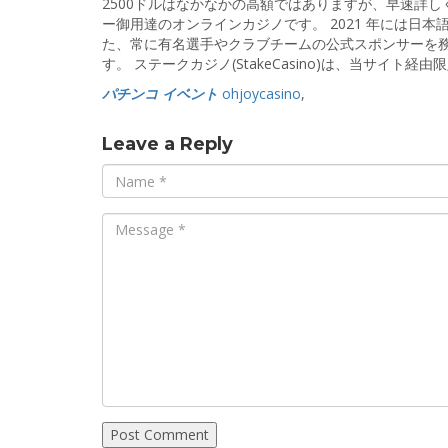
2500ドルはなかなかの高額ではありますが、早速詳しく
ー御用達のオンラインカジノです。 2021 年には
た、常に有名選手やクラブチームの公式スポンサーを務
す。 ステークカジノ(StakeCasino)は、当サイ
パチンコ イベント
ohjoycasino
,
Leave a Reply