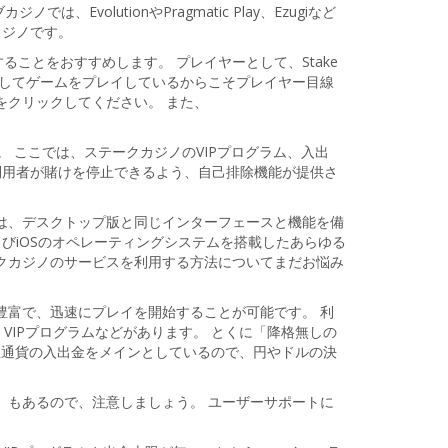
EvolutionやPragmatic Play、Ezugiなど
カジノです。
ことをおすすめします。 プレイヤーとして、Stake
としてゲームをプレイしているからこそプレイヤー目線
をクリックしてください。 また、
。 ここでは、ステークカジノのVIPプログラム、入出
利用者が賭けを停止できるよう、自己排除機能が提供さ
は、デスクトップ版と同じインターフェースと機能を備
よびiOSのオペレーティングシステムを搭載したあらゆる
クカジノのサービスを利用する方法についてまだお悩み
豊富で、迅速にプレイを開始することが可能です。 利
IPプログラムなどがあります。 とくに「降格無しの
想通貨の入出金をメインとしているので、円やドルの決
」もあるので、注意しましょう。 ユーザーサポートに