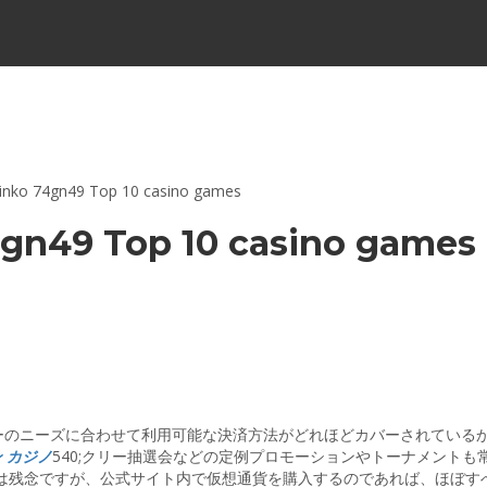
inko 74gn49 Top 10 casino games
4gn49 Top 10 casino games
ーのニーズに合わせて利用可能な決済方法がどれほどカバーされているか
 カジノ
540;クリー抽選会などの定例プロモーションやトーナメント
は残念ですが、公式サイト内で仮想通貨を購入するのであれば、ほぼす