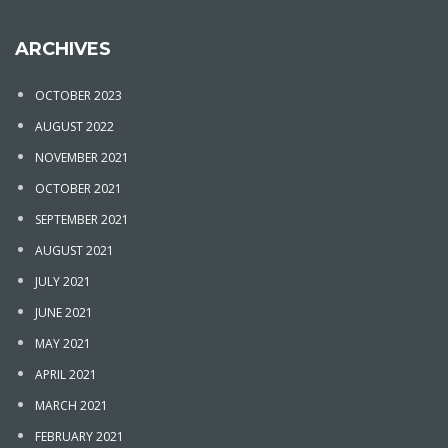
ARCHIVES
OCTOBER 2023
AUGUST 2022
NOVEMBER 2021
OCTOBER 2021
SEPTEMBER 2021
AUGUST 2021
JULY 2021
JUNE 2021
MAY 2021
APRIL 2021
MARCH 2021
FEBRUARY 2021