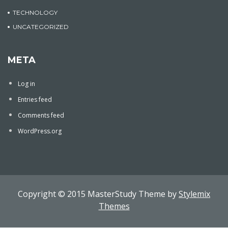
TECHNOLOGY
UNCATEGORIZED
META
Log in
Entries feed
Comments feed
WordPress.org
Copyright © 2015 MasterStudy Theme by
Stylemix
Themes