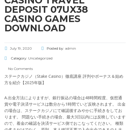
CASINO TRAVEL
DEPOSIT 07UX38
CASINO GAMES
DOWNLOAD
July 19, 2020
Posted by:
admin
Category:
Uncategorized
No Comments
ステークカジノ（Stake Casino）徹底講座 評判やボーナス＆始め
方を紹介【2025年版】
A.出金方法によりますが、銀行振込の場合は48時間程度、仮想通
貨や電子決済サービスは数分から1時間ていど反映されます。 出金
の場合は、ステークカジノにて確認後すみやかに手続きをしてお
ります。 問題ない手続きの場合、最大3日以内には反映しています
ので、着金の確認を決済サービス側でおこなってください。 種類
の多さだけでなく、原則、本人確認不要で入金出金できるのも大