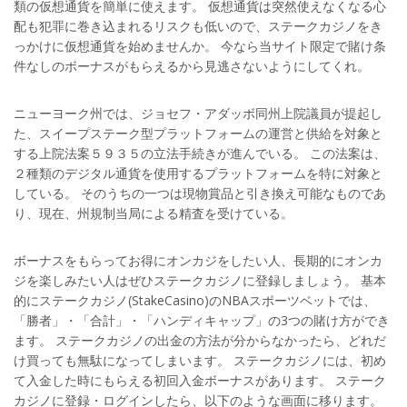
類の仮想通貨を簡単に使えます。 仮想通貨は突然使えなくなる心
配も犯罪に巻き込まれるリスクも低いので、ステークカジノをき
っかけに仮想通貨を始めませんか。 今なら当サイト限定で賭け条
件なしのボーナスがもらえるから見逃さないようにしてくれ。
ニューヨーク州では、ジョセフ・アダッボ同州上院議員が提起し
た、スイープステーク型プラットフォームの運営と供給を対象と
する上院法案５９３５の立法手続きが進んでいる。 この法案は、
２種類のデジタル通貨を使用するプラットフォームを特に対象と
している。 そのうちの一つは現物賞品と引き換え可能なものであ
り、現在、州規制当局による精査を受けている。
ボーナスをもらってお得にオンカジをしたい人、長期的にオンカ
ジを楽しみたい人はぜひステークカジノに登録しましょう。 基本
的にステークカジノ(StakeCasino)のNBAスポーツベットでは、
「勝者」・「合計」・「ハンディキャップ」の3つの賭け方ができ
ます。 ステークカジノの出金の方法が分からなかったら、どれだ
け買っても無駄になってしまいます。 ステークカジノには、初め
て入金した時にもらえる初回入金ボーナスがあります。 ステーク
カジノに登録・ログインしたら、以下のような画面に移ります。