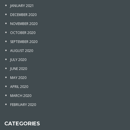
JANUARY 2021
DECEMBER 2020
NOVEMBER 2020
OCTOBER 2020
SEPTEMBER 2020
AUGUST 2020
JULY 2020
JUNE 2020
MAY 2020
APRIL 2020
MARCH 2020
FEBRUARY 2020
CATEGORIES