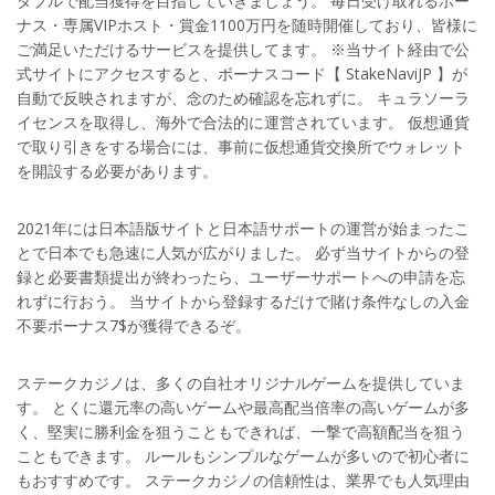
ダブルで配当獲得を目指していきましょう。 毎日受け取れるボー
ナス・専属VIPホスト・賞金1100万円を随時開催しており、皆様に
ご満足いただけるサービスを提供してます。 ※当サイト経由で公
式サイトにアクセスすると、ボーナスコード【 StakeNaviJP 】が
自動で反映されますが、念のため確認を忘れずに。 キュラソーラ
イセンスを取得し、海外で合法的に運営されています。 仮想通貨
で取り引きをする場合には、事前に仮想通貨交換所でウォレット
を開設する必要があります。
2021年には日本語版サイトと日本語サポートの運営が始まったこ
とで日本でも急速に人気が広がりました。 必ず当サイトからの登
録と必要書類提出が終わったら、ユーザーサポートへの申請を忘
れずに行おう。 当サイトから登録するだけで賭け条件なしの入金
不要ボーナス7$が獲得できるぞ。
ステークカジノは、多くの自社オリジナルゲームを提供していま
す。 とくに還元率の高いゲームや最高配当倍率の高いゲームが多
く、堅実に勝利金を狙うこともできれば、一撃で高額配当を狙う
こともできます。 ルールもシンプルなゲームが多いので初心者に
もおすすめです。 ステークカジノの信頼性は、業界でも人気理由