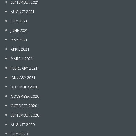
SEPTEMBER 2021
AUGUST 2021
JULY 2021
JUNE 2021
MAY 2021
APRIL 2021
MARCH 2021
FEBRUARY 2021
JANUARY 2021
DECEMBER 2020
NOVEMBER 2020
OCTOBER 2020
SEPTEMBER 2020
AUGUST 2020
JULY 2020