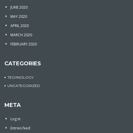
JUNE 2020
MAY 2020
APRIL 2020
MARCH 2020
FEBRUARY 2020
CATEGORIES
TECHNOLOGY
UNCATEGORIZED
META
Log in
Entries feed