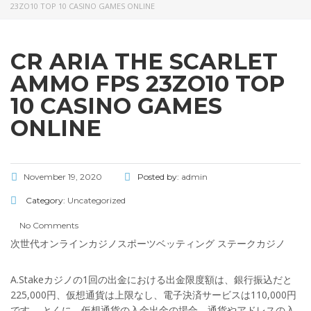
23ZO10 TOP 10 CASINO GAMES ONLINE
CR ARIA THE SCARLET
AMMO FPS 23ZO10 TOP
10 CASINO GAMES
ONLINE
November 19, 2020
Posted by:
admin
Category:
Uncategorized
No Comments
次世代オンラインカジノスポーツベッティング ステークカジノ
A.Stakeカジノの1回の出金における出金限度額は、銀行振込だと
225,000円、仮想通貨は上限なし、電子決済サービスは110,000円
です。 とくに、仮想通貨の入金出金の場合、通貨やアドレスの入