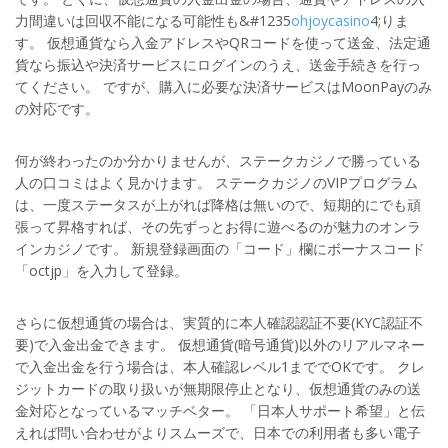
力間違いは回収不能になる可能性も&#1235
ohjoycasino
4;りま
す。 仮想通貨なら入金アドレスやQRコードを使って送金、法定通
貨なら振込や決済サービスにログインのうえ、送金手続きを行っ
てください。 ですが、購入に必要な決済サービスはMoonPayのみ
の対応です。
何が終わったのか分かりませんが、ステークカジノで勝っている
人の口コミはよく見かけます。 ステークカジノのVIPプログラム
は、一度ステータスが上がれば降格は無いので、短期的にでも頑
張って昇格すれば、その先ずっとお得に遊べるのが魅力のオンラ
インカジノです。 新規登録画面の「コード」欄にボーナスコード
「octjp」を入力して登録。
さらに仮想通貨の場合は、実質的に本人確認認証不要(KYC認証不
要)で入金出金できます。 仮想通貨(暗号通貨)以外のリアルマネー
で入金出金を行う場合は、本人確認レベル1まででOKです。 クレ
ジットカードの取り扱いが無期限停止となり、仮想通貨のみの送
金対応となっているマッチベター。 「日本人サポート希望」と伝
えれば問い合わせがよりスムーズで、日本での利用者も多い電子