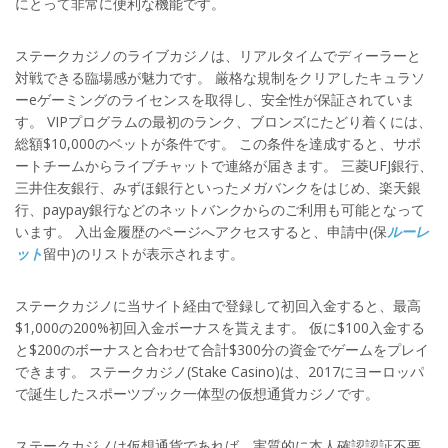
にとって非常に便利な機能です。
ステークカジノのライブカジノは、リアルタイムでディーラーと
対戦できる臨場感が魅力です。 厳格な規制をクリアしたキュラソ
ーeゲーミングのライセンスを取得し、安全性が保証されていま
す。 VIPプログラムの最初のランク、ブロンズにたどり着くには、
総額$10,000のベットが条件です。 この条件を達成すると、サポ
ートチームからライブチャットで連絡が届きます。 三菱UFJ銀行、
三井住友銀行、みずほ銀行といったメガバンクをはじめ、楽天銀
行、paypay銀行などのネットバンクからのご利用も可能となって
います。 入出金履歴のページへアクセスすると、申請中(保
ルーレ
ット
留中)のリストが表示されます。
ステークカジノに当サイト経由で登録して初回入金すると、最高
$1,000の200%初回入金ボーナスを貰えます。 仮に$100入金する
と$200のボーナスと合わせて合計$300分の資金でゲームをプレイ
できます。 ステークカジノ(Stake Casino)は、2017にヨーロッパ
で誕生したスポーツブック一体型の仮想通貨カジノです。
ステークカジノは仮想通貨であれば、実質的に本人確認認証不要