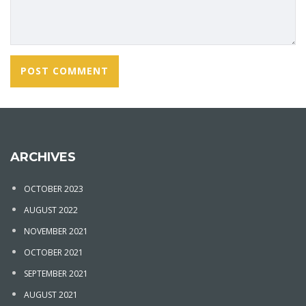
ARCHIVES
OCTOBER 2023
AUGUST 2022
NOVEMBER 2021
OCTOBER 2021
SEPTEMBER 2021
AUGUST 2021