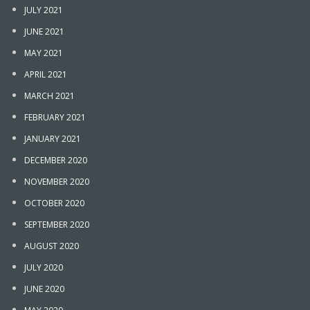
JULY 2021
JUNE 2021
MAY 2021
APRIL 2021
MARCH 2021
FEBRUARY 2021
JANUARY 2021
DECEMBER 2020
NOVEMBER 2020
OCTOBER 2020
SEPTEMBER 2020
AUGUST 2020
JULY 2020
JUNE 2020